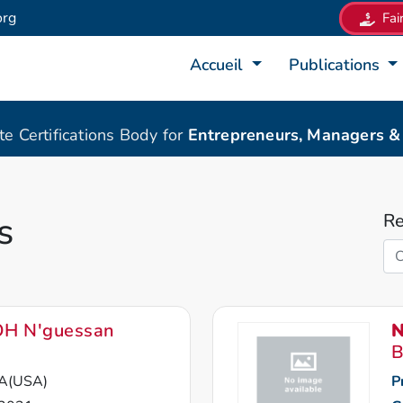
org
Fai
Accueil
Publications
ate Certifications Body for
Entrepreneurs, Managers 
s
Re
H N'guessan
N
B
A(USA)
P