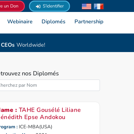
re un Don
S'identifier
Webinaire
Diplomés
Partnership
& CEOs
Worldwide!
trouvez nos Diplomés
ame :
TAHE Gousélé Liliane
énédith Epse Andokou
rogram :
ICE-MBA(USA)