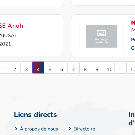
N
SE Anoh
A(USA)
P
2021
G
1
2
3
4
5
6
7
8
9
10
11
1
Liens directs
I
d
À propos de nous
Directoire