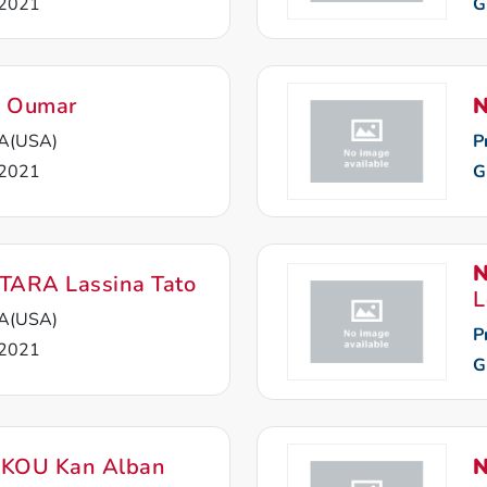
2021
G
 Oumar
N
A(USA)
P
2021
G
N
ARA Lassina Tato
L
A(USA)
P
2021
G
KOU Kan Alban
N