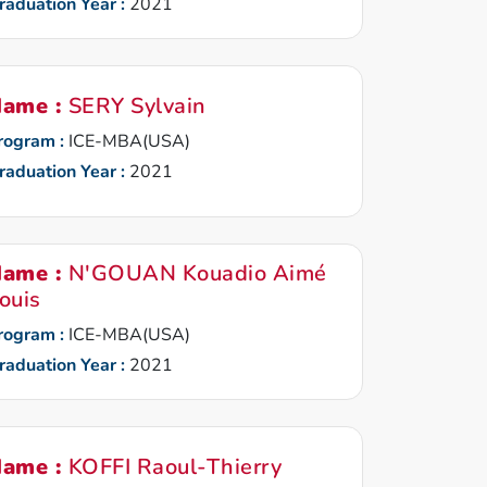
raduation Year :
2021
ame :
SERY Sylvain
rogram :
ICE-MBA(USA)
raduation Year :
2021
ame :
N'GOUAN Kouadio Aimé
ouis
rogram :
ICE-MBA(USA)
raduation Year :
2021
ame :
KOFFI Raoul-Thierry