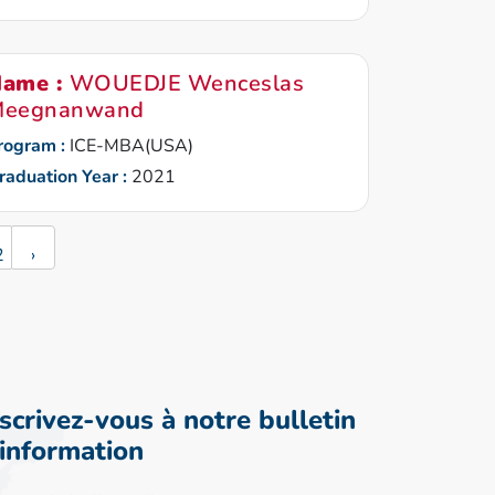
ame :
WOUEDJE Wenceslas
Meegnanwand
rogram :
ICE-MBA(USA)
raduation Year :
2021
2
›
nscrivez-vous à notre bulletin
'information