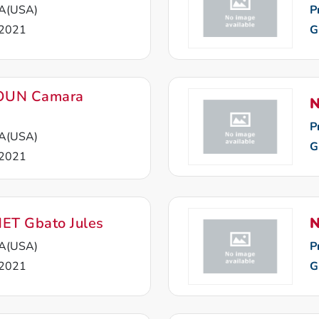
A(USA)
P
2021
G
OUN Camara
N
P
A(USA)
G
2021
T Gbato Jules
N
A(USA)
P
2021
G