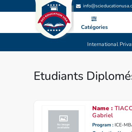
info@scieducationusa.
Catégories
International Priv
Etudiants Diplomé
Name :
TIACO
Gabriel
Program :
ICE-MB