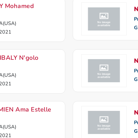
Y Mohamed
N
P
A(USA)
G
2021
BALY N'golo
N
P
A(USA)
G
2021
IEN Ama Estelle
N
P
A(USA)
G
2021