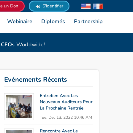
re un Don
S'identifier
Webinaire
Diplomés
Partnership
& CEOs
Worldwide!
Evénements Récents
Entretien Avec Les
Nouveaux Auditeurs Pour
La Prochaine Rentrée
Tue, Dec 13, 2022 10:46 AM
Rencontre Avec Le